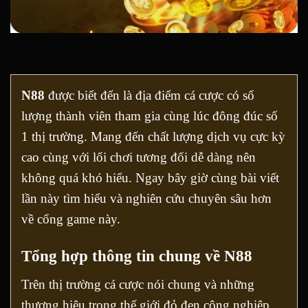
N88
được biết đến là địa điểm cá cược có số
lượng thành viên tham gia cùng lúc đông đúc số
1 thị trường. Mang đến chất lượng dịch vụ cực kỳ
cao cùng với lối chơi tương đối dễ dàng nên
không quá khó hiểu. Ngay bây giờ cùng bài viết
lần này tìm hiểu và nghiên cứu chuyên sâu hơn
về cổng game này.
Tổng hợp thông tin chung về N88
Trên thị trường cá cược nói chung và những
thương hiệu trong thế giới đỏ đen công nghiệp