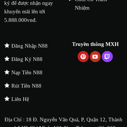
ký để được nhận ngay
Hướng dẫn khách hàng đăng ký tài
Nhiệm
khuyến mãi lên tới
khoản N88
5.888.000vnđ.
Có rất nhiều anh em chưa kịp tìm hiểu thông tin
gì về cổng game
N88
mà đã vội đưa ra kết luận
cho rằng không thể đăng ký hay không thể đăng
Truyền thông MXH
Đăng Nhập N88
nhập. Điều này đa phần đến từ các đối tượng xấu
Đăng Ký N88
có mục đích bôi nhọ danh dự và uy tín của
thương hiệu. Từ lúc có chỗ đứng trên thị trường
Nạp Tiền N88
thị trường hợp này ngày càng được diễn ra với tần
suất thường xuyên hơn. Nhưng đừng vội lo lắng
Rút Tiền N88
vì đã có nội dung bổ ích sau đây sẽ hỗ trợ đáng
Liên Hệ
kể cho bạn.
Địa Chỉ : 18 Đ. Nguyễn Văn Quá, P, Quận 12, Thành