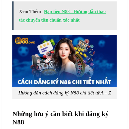
Xem Thêm
Nạp tiền N88 - Hướng dẫn thao
tác chuyển tiền chuẩn xác nhất
Hướng dẫn cách đăng ký N88 chi tiết từ A – Z
Những lưu ý cần biết khi đăng ký
N88