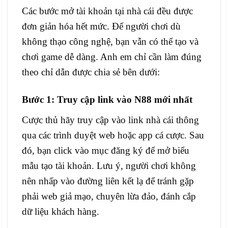
Các bước mở tài khoản tại nhà cái đều được
đơn giản hóa hết mức. Để người chơi dù
không thạo công nghệ, bạn vẫn có thể tạo và
chơi game dễ dàng. Anh em chỉ cần làm đúng
theo chỉ dẫn được chia sẻ bên dưới:
Bước 1: Truy cập link vào N88 mới nhất
Cược thủ hãy truy cập vào link nhà cái thông
qua các trình duyệt web hoặc app cá cược. Sau
đó, bạn click vào mục đăng ký để mở biểu
mẫu tạo tài khoản. Lưu ý, người chơi không
nên nhấp vào đường liên kết lạ để tránh gặp
phải web giả mạo, chuyên lừa đảo, đánh cắp
dữ liệu khách hàng.