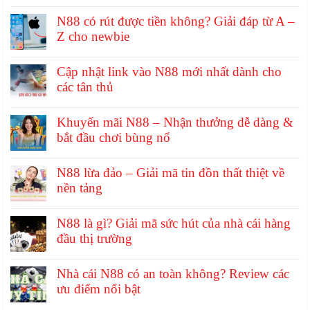
N88 có rút được tiền không? Giải đáp từ A –
Z cho newbie
Cập nhật link vào N88 mới nhất dành cho
các tân thủ
Khuyến mãi N88 – Nhận thưởng dễ dàng &
bắt đầu chơi bùng nổ
N88 lừa đảo – Giải mã tin đồn thất thiệt về
nền tảng
N88 là gì? Giải mã sức hút của nhà cái hàng
đầu thị trường
Nhà cái N88 có an toàn không? Review các
ưu điểm nổi bật