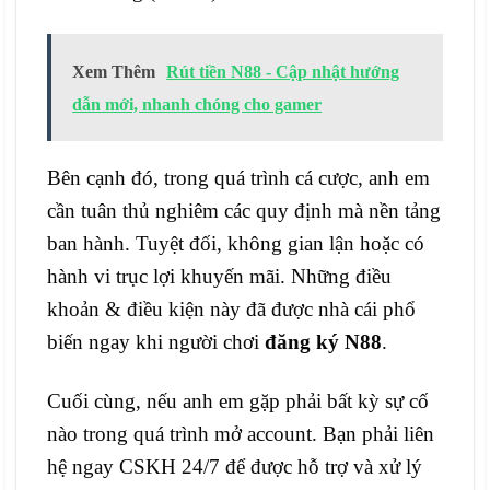
Xem Thêm
Rút tiền N88 - Cập nhật hướng
dẫn mới, nhanh chóng cho gamer
Bên cạnh đó, trong quá trình cá cược, anh em
cần tuân thủ nghiêm các quy định mà nền tảng
ban hành. Tuyệt đối, không gian lận hoặc có
hành vi trục lợi khuyến mãi. Những điều
khoản & điều kiện này đã được nhà cái phổ
biến ngay khi người chơi
đăng ký N88
.
Cuối cùng, nếu anh em gặp phải bất kỳ sự cố
nào trong quá trình mở account. Bạn phải liên
hệ ngay CSKH 24/7 để được hỗ trợ và xử lý