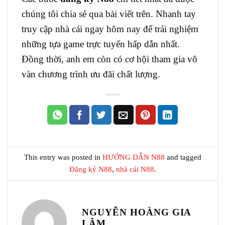
chúng tôi chia sẻ qua bài viết trên. Nhanh tay
truy cập nhà cái ngay hôm nay để trải nghiệm
những tựa game trực tuyến hấp dẫn nhất.
Đồng thời, anh em còn có cơ hội tham gia vô
vàn chương trình ưu đãi chất lượng.
This entry was posted in
HƯỚNG DẪN N88
and tagged
Đăng ký N88
,
nhà cái N88
.
NGUYỄN HOÀNG GIA
LÂM