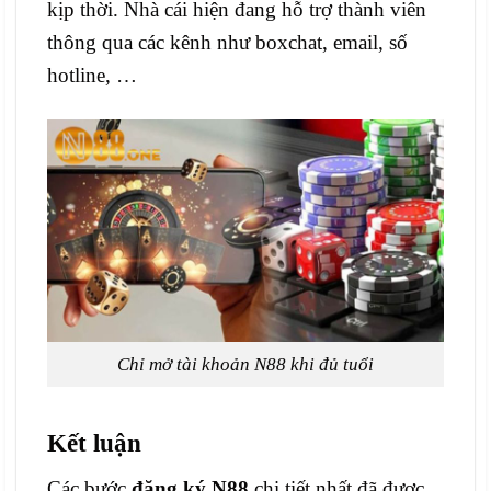
kịp thời. Nhà cái hiện đang hỗ trợ thành viên
thông qua các kênh như boxchat, email, số
hotline, …
Chỉ mở tài khoản N88 khi đủ tuổi
Kết luận
Các bước
đăng ký N88
chi tiết nhất đã được