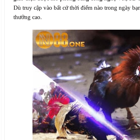
Dù truy cập vào bất cứ thời điểm nào trong ngày bạn
thưởng cao.