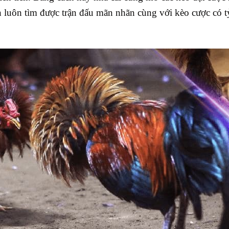
 luôn tìm được trận đấu mãn nhãn cùng với kèo cược có tỷ