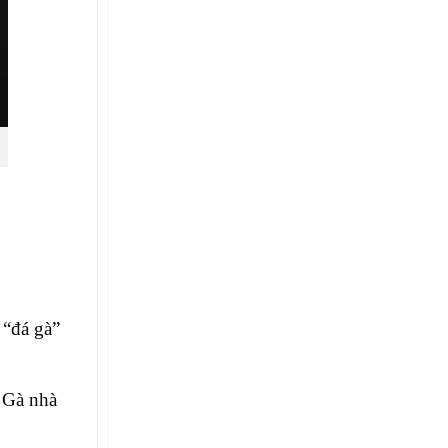
 “đá gà”
. Gà nhà