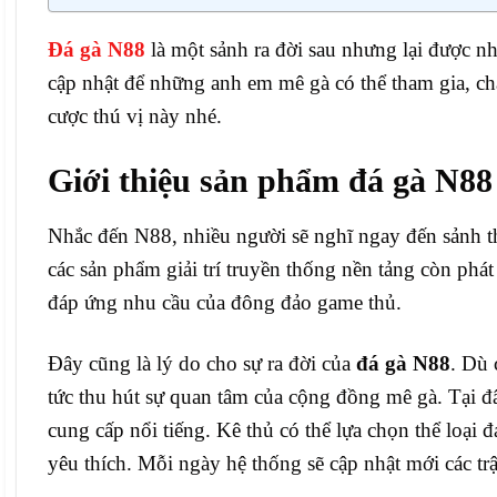
Đá gà N88
là một sảnh ra đời sau nhưng lại được nh
cập nhật để những anh em mê gà có thể tham gia, 
cược thú vị này nhé.
Giới thiệu sản phẩm đá gà N88 
Nhắc đến N88, nhiều người sẽ nghĩ ngay đến sảnh t
các sản phẩm giải trí truyền thống nền tảng còn ph
đáp ứng nhu cầu của đông đảo game thủ.
Đây cũng là lý do cho sự ra đời của
đá gà N88
. Dù 
tức thu hút sự quan tâm của cộng đồng mê gà. Tại đ
cung cấp nổi tiếng. Kê thủ có thể lựa chọn thể loại 
yêu thích. Mỗi ngày hệ thống sẽ cập nhật mới các tr