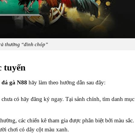
trả thưởng “đỉnh chóp”
c tuyến
c
đá gà N88
hãy làm theo hướng dẫn sau đây:
u chưa có hãy đăng ký ngay. Tại sảnh chính, tìm danh mục
hường, các chiến kê tham gia được phân biệt bởi màu sắc
gười chơi có dây cột màu xanh.