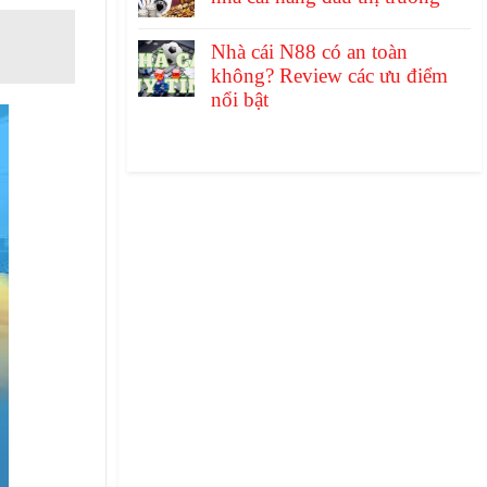
Nhà cái N88 có an toàn
không? Review các ưu điểm
nổi bật