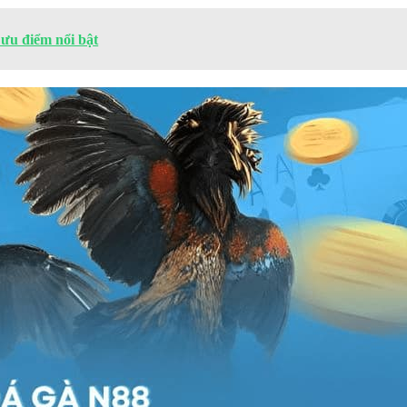
ưu điểm nổi bật