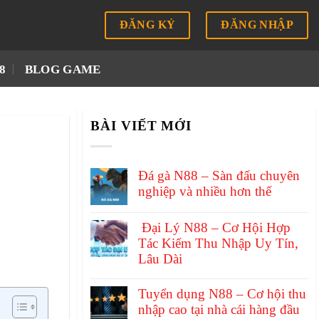
ĐĂNG KÝ
ĐĂNG NHẬP
8
BLOG GAME
BÀI VIẾT MỚI
Đá gà N88 – Sàn đấu chuyên
nghiệp và nhiều hơn thế
Đại Lý N88 – Cơ Hội Hợp
Tác Kiếm Thu Nhập Uy Tín,
Lâu Dài
Tuyển dụng N88 – Cơ hội thu
nhập cao tại nhà cái hàng đầu