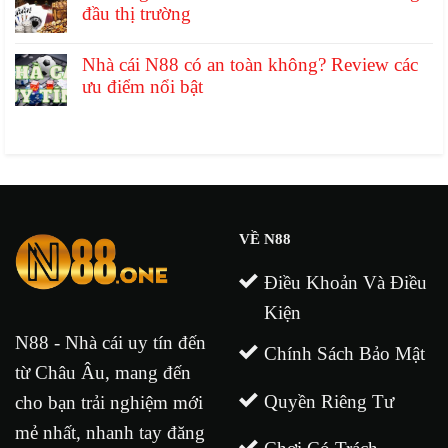
đầu thị trường
Nhà cái N88 có an toàn không? Review các
ưu điểm nổi bật
VỀ N88
Điều Khoản Và Điều
Kiện
N88 - Nhà cái uy tín đến
Chính Sách Bảo Mật
từ Châu Âu, mang đến
Quyền Riêng Tư
cho bạn trải nghiệm mới
mẻ nhất, nhanh tay đăng