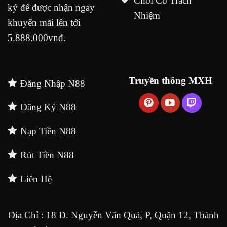
Chơi Có Trách
ký để được nhận ngay
Nhiệm
khuyến mãi lên tới
5.888.000vnđ.
Truyền thông MXH
Đăng Nhập N88
Đăng Ký N88
Nạp Tiền N88
Rút Tiền N88
Liên Hệ
Địa Chỉ : 18 Đ. Nguyễn Văn Quá, P, Quận 12, Thành