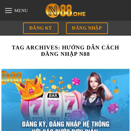
Skip
MENU
to
content
ĐĂNG KÝ
ĐĂNG NHẬP
TAG ARCHIVES:
HƯỚNG DẪN CÁCH
ĐĂNG NHẬP N88